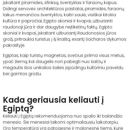
įskaitant piramides, sfinksą, šventyklas ir faraonų kapus.
Didingi senovės architektūros pastatai, piramidės, faraonų
laikus menančios šventyklos, kaitri saulė, visiškai kitokia
kultūra ir papročiai, Egipto skoniai ir kvapai, užburianti
raudonoji jūra ir dar daugybė neįtikėtinų faktų. Egipto
skoniai ir kvapai, įskaitant užburiantį Raudonosios jūros
grožį, pritraukia turistus į šį kraštą, esantį Sacharos dykumos
pakraštyje.
Egiptas, kaip turistų magnetas, svečius priima visus metus,
ypač žiemą, kai daugelis nori pabėgti nuo šalčių ir
mėgautis šios unikalios šalies įspūdingu kultūriniu paveldu
bei gamtos grožiu.
Kada geriausia keliauti į
Egiptą?
Keliauti į Egiptą rekomenduojama nuo spalio iki balandžio
mėnesio. Šie mėnesiai laikomi optimaliausiu laikotarpiu.
Oro temperatūra yra patogesnė ir malonesnė tiems, kurie