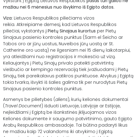
Vykstant į Egiptą, Lietuvos Respublikos
pasas turi galioti ne
mažiau nei 6 mėnesius nuo išvykimo iš Egipto datos.
Viza:
Lietuvos Respublikos piliečiams vizos
reikia. Atkreipiame dėmesį, kad Lietuvos Respublikos
piliečiai, vykstantys
į Pietų Sinajaus kurortus
per Pietų
Sinajaus pasienio kontrolės punktus (Šarm el Šeicho ar
Tabos oro ar jūrų uostus, Nuveibos jūrų uostą ar St.
Catherine oro uostą) ne ilgesniam nei 15 dienų laikotarpiui,
yra atleidžiami nuo registracijos ir mokesčio už vizą.
Keliaujantys į Pietų Sinajų privalo pateikti patvirtintą
viešbučio ar kempingo rezervaciją tiek įvažiuodami į Pietų
Sinajų, tiek pareikalavus patikros punktuose. Atvykus į Egiptą
tokia tvarka, išvykti iš šalies galima tik per nurodytus Pietų
Sinajaus pasienio kontrolės punktus.
Asmenys be pilietybės (
aliens
), kurių kelionės dokumentai
(
Travel Document
) išduoti Lietuvoje, Latvijoje ar Estijoje,
neįleidžiami į Egiptą be išankstinės įklijuojamos vizos
Kelionės dokumente ir saugumo patvirtinimo, gauto Egipto
Arabų Respublikos ambasadoje. Tai būtina padaryti likus
ne mažiau kaip 72 valandoms iki atvykimo į Egiptą.