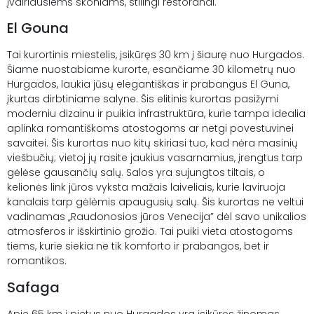
įvairiausiems skoniams, stilingi restoranai.
El Gouna
Tai kurortinis miestelis, įsikūręs 30 km į šiaurę nuo Hurgados.
Šiame nuostabiame kurorte, esančiame 30 kilometrų nuo
Hurgados, laukia jūsų elegantiškas ir prabangus El Guna,
įkurtas dirbtiniame salyne. Šis elitinis kurortas pasižymi
moderniu dizainu ir puikia infrastruktūra, kurie tampa idealia
aplinka romantiškoms atostogoms ar netgi povestuvinei
savaitei. Šis kurortas nuo kitų skiriasi tuo, kad nėra masinių
viešbučių; vietoj jų rasite jaukius vasarnamius, įrengtus tarp
gėlėse gausančių salų. Salos yra sujungtos tiltais, o
kelionės link jūros vyksta mažais laiveliais, kurie laviruoja
kanalais tarp gėlėmis apaugusių salų. Šis kurortas ne veltui
vadinamas „Raudonosios jūros Venecija” dėl savo unikalios
atmosferos ir išskirtinio grožio. Tai puiki vieta atostogoms
tiems, kurie siekia ne tik komforto ir prabangos, bet ir
romantikos.
Safaga
Apie 65 km į pietus nuo Hurgados yra įsikūręs žinomas