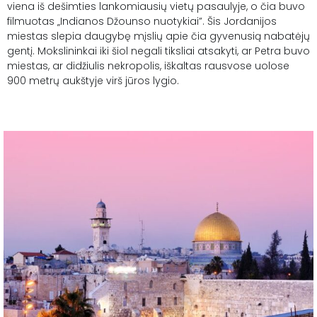
viena iš dešimties lankomiausių vietų pasaulyje, o čia buvo
filmuotas „Indianos Džounso nuotykiai”. Šis Jordanijos
miestas slepia daugybę mįslių apie čia gyvenusią nabatėjų
gentį. Mokslininkai iki šiol negali tiksliai atsakyti, ar Petra buvo
miestas, ar didžiulis nekropolis, iškaltas rausvose uolose
900 metrų aukštyje virš jūros lygio.