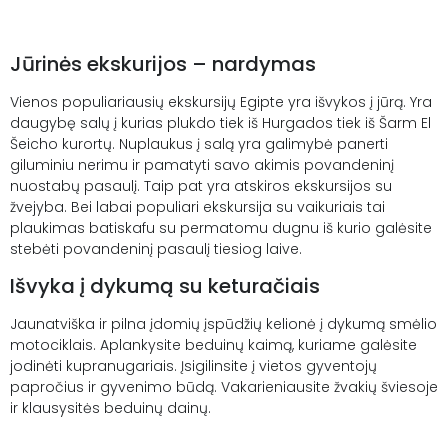
Jūrinės ekskurijos – nardymas
Vienos populiariausių ekskursijų Egipte yra išvykos į jūrą. Yra
daugybę salų į kurias plukdo tiek iš Hurgados tiek iš Šarm El
Šeicho kurortų. Nuplaukus į salą yra galimybė panerti
giluminiu nerimu ir pamatyti savo akimis povandeninį
nuostabų pasaulį. Taip pat yra atskiros ekskursijos su
žvejyba. Bei labai populiari ekskursija su vaikuriais tai
plaukimas batiskafu su permatomu dugnu iš kurio galėsite
stebėti povandeninį pasaulį tiesiog laive.
Išvyka į dykumą su keturačiais
Jaunatviška ir pilna įdomių įspūdžių kelionė į dykumą smėlio
motociklais. Aplankysite beduinų kaimą, kuriame galėsite
jodinėti kupranugariais. Įsigilinsite į vietos gyventojų
papročius ir gyvenimo būdą. Vakarieniausite žvakių šviesoje
ir klausysitės beduinų dainų.