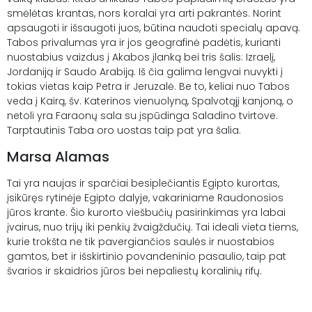
smėlėtas krantas, nors koralai yra arti pakrantės. Norint
apsaugoti ir išsaugoti juos, būtina naudoti specialų apavą.
Tabos privalumas yra ir jos geografinė padėtis, kurianti
nuostabius vaizdus į Akabos įlanką bei tris šalis: Izraelį,
Jordaniją ir Saudo Arabiją. Iš čia galima lengvai nuvykti į
tokias vietas kaip Petra ir Jeruzalė. Be to, keliai nuo Tabos
veda į Kairą, šv. Katerinos vienuolyną, Spalvotąjį kanjoną, o
netoli yra Faraonų sala su įspūdinga Saladino tvirtove.
Tarptautinis Taba oro uostas taip pat yra šalia.
Marsa Alamas
Tai yra naujas ir sparčiai besiplečiantis Egipto kurortas,
įsikūręs rytinėje Egipto dalyje, vakariniame Raudonosios
jūros krante. Šio kurorto viešbučių pasirinkimas yra labai
įvairus, nuo trijų iki penkių žvaigždučių. Tai ideali vieta tiems,
kurie trokšta ne tik pavergiančios saulės ir nuostabios
gamtos, bet ir išskirtinio povandeninio pasaulio, taip pat
švarios ir skaidrios jūros bei nepaliestų koralinių rifų.