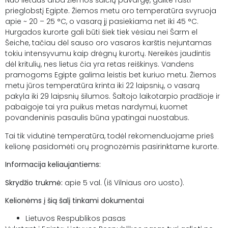
Nuo lietaus arba žiemos šalčių pavargę, galite rasti
prieglobstį Egipte. Žiemos metu oro temperatūra svyruoja
apie ~ 20 – 25 °C, o vasarą jį pasiekiama net iki 45 °C.
Hurgados kurorte gali būti šiek tiek vėsiau nei Šarm el
Šeiche, tačiau dėl sauso oro vasaros karštis nejuntamas
tokiu intensyvumu kaip drėgnų kurortų. Nereikės jaudintis
dėl kritulių, nes lietus čia yra retas reiškinys. Vandens
pramogoms Egipte galima leistis bet kuriuo metu. Žiemos
metu jūros temperatūra krinta iki 22 laipsnių, o vasarą
pakyla iki 29 laipsnių šilumos. Šaltojo laikotarpio pradžioje ir
pabaigoje tai yra puikus metas nardymui, kuomet
povandeninis pasaulis būna ypatingai nuostabus.
Tai tik vidutinė temperatūra, todėl rekomenduojame prieš
kelionę pasidomėti orų prognozėmis pasirinktame kurorte.
Informacija keliaujantiems:
Skrydžio trukmė:
apie 5 val. (iš Vilniaus oro uosto).
Kelionėms į šią šalį tinkami dokumentai
Lietuvos Respublikos pasas