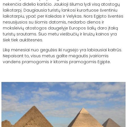
nekenčia didelio karščio. Jaukioji šiluma lydi visą atostogų
laikotarpį. Daugiausia turistų lankosi kurortuose šventiniu
laikotarpiu, ypač per Kalėdas ir Velykas. Nors Egipto šventės
nesusijusios su šiomis datomis, nedarbo dienos ir
moksleivių atostogos daugelyje Europos šalių daro įtaką
turistų srautams. Šiuo metu viešbučių ir kruizų kainos yra
šiek tiek aukštesnės.
Likę mėnesiai nuo gegužės iki rugsėjo yra labiausiai kaitrūs.
Nepaisant to, visus metus galite mėgautis įvairiomis
vandens pramogomis ir kitomis pramogomis Egipte.