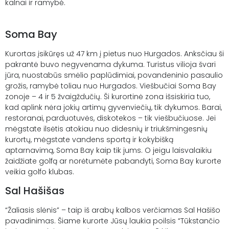
kalnai ir ramybė.
Soma Bay
Kurortas įsikūręs už 47 km į pietus nuo Hurgados. Anksčiau ši
pakrantė buvo negyvenama dykuma. Turistus vilioja švari
jūra, nuostabūs smėlio paplūdimiai, povandeninio pasaulio
grožis, ramybė toliau nuo Hurgados. Viešbučiai Soma Bay
zonoje – 4 ir 5 žvaigždučių. Ši kurortinė zona išsiskiria tuo,
kad aplink nėra jokių artimų gyvenviečių, tik dykumos. Barai,
restoranai, parduotuvės, diskotekos – tik viešbučiuose. Jei
mėgstate ilsėtis atokiau nuo didesnių ir triukšmingesnių
kurortų, mėgstate vandens sportą ir kokybišką
aptarnavimą, Soma Bay kaip tik jums. O jeigu laisvalaikiu
žaidžiate golfą ar norėtumėte pabandyti, Soma Bay kurorte
veikia golfo klubas.
Sal Hašišas
“Žaliasis slėnis” – taip iš arabų kalbos verčiamas Sal Hašišo
pavadinimas. Šiame kurorte Jūsų laukia poilsis “Tūkstančio