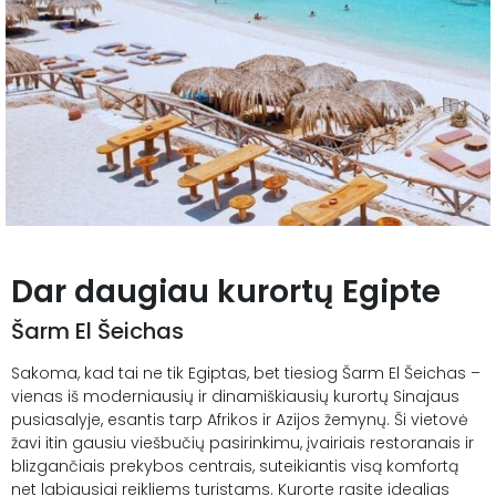
Dar daugiau kurortų Egipte
Šarm El Šeichas
Sakoma, kad tai ne tik Egiptas, bet tiesiog Šarm El Šeichas –
vienas iš moderniausių ir dinamiškiausių kurortų Sinajaus
pusiasalyje, esantis tarp Afrikos ir Azijos žemynų. Ši vietovė
žavi itin gausiu viešbučių pasirinkimu, įvairiais restoranais ir
blizgančiais prekybos centrais, suteikiantis visą komfortą
net labiausiai reikliems turistams. Kurorte rasite idealias