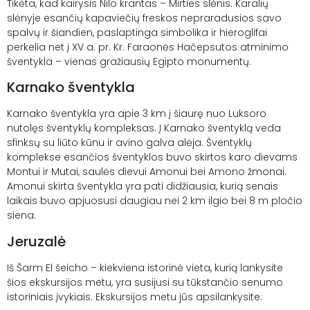
Tikėta, kad kairysis Nilo krantas – Mirties slėnis. Karalių
slėnyje esančių kapaviečių freskos nepraradusios savo
spalvų ir šiandien, paslaptinga simbolika ir hieroglifai
perkelia net į XV a. pr. Kr. Faraonės Hačepsutos atminimo
šventykla – vienas gražiausių Egipto monumentų.
Karnako šventykla
Karnako šventykla yra apie 3 km į šiaurę nuo Luksoro
nutolęs šventyklų kompleksas. Į Karnako šventyklą veda
sfinksų su liūto kūnu ir avino galva alėja. Šventyklų
komplekse esančios šventyklos buvo skirtos karo dievams
Montui ir Mutai, saulės dievui Amonui bei Amono žmonai.
Amonui skirta šventykla yra pati didžiausia, kurią senais
laikais buvo apjuosusi daugiau nei 2 km ilgio bei 8 m pločio
siena.
Jeruzalė
Iš Šarm El šeicho – kiekviena istorinė vieta, kurią lankysite
šios ekskursijos metu, yra susijusi su tūkstančio senumo
istoriniais įvykiais. Ekskursijos metu jūs apsilankysite: