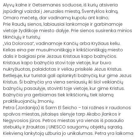
Alyvų kalne ir Getsemanės soduose, iš kurių atsiveria
įspūdingi vaizdai į Jeruzalės miestą, Šventyklos kalną,
Omaro mečetę, dar vadinamą kupolu ant kalno;
Prie Raudų sienos, labiausiai lankomoje ir garbinamoje
vietoje žydiškoje miesto dalyje. Prie sienos susirenka minios
tikinčiųjų ir turistų;
„Via Dolorosa“, vadinamoje Kančių arba Kryžiaus keliu.
Kelias eina per musulmoniškąją ir krikščioniškąją miesto
dalis ir baigiasi prie Jėzaus Kristaus kapo bažnyčios.
Kristaus kapo bažnyčia stovi toje vietoje, kur buvo
nukryžiuotas, palaidotas ir vėliau prisikėlė Jėzus Kristus.
Betliejuje, kur turistai gali aplankyti bažnyčią, kur gimė Jėzus
Kristus. Ši bažnyčia yra viena seniausių iki šiol veikiančių
bažnyčių pasaulyje, stovinti toje vietoje, kur gimė Kristus.
Bažnyčia yra gerbiamas tiek krikščionių, tiek islamą
praktikuojančių žmonių.
Petra (Jordanija) iš Šarm El Šeicho – tai rožinės ir raudonos
spalvos miestas, įsitaisęs slėnyje tarp Akabo įlankos ir
Negyvosios jūros. Petros miestas yra vienas iš pasaulio
stebuklų ir įtrauktas į UNESCO saugomų objektų sąrašą.
Kiekvieną lankytoją užburia jo unikalumas. Petra yra laikoma