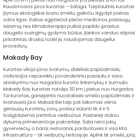
Raudonosios jūros kurortas – Safaga. Tarptautinis kurortas
įžymus ekologiškai švariu smėliu, galinčiu išgydyti įvairias
odos ligas. Dabar egiptiečiai plečia medicinos paslaugų
sistemą, nes klimatoterapija puikiai papildo įprastus
daugelio susirgimų gydymo būdus. Įlankos vanduo stipriai
prisotintas druska, todėl jis naudojamas daugeliui
procedūrų.
Makady Bay
Kurortas vilioja jūros švarumu, dideliais paplūdimiais,
civilizacijos nepaveiktu povandeniniu pasauliu ir savo
atsiskyrimu nuo Hurgados kurorto linksmybių ir šurmulio.
Makady Bay kurortas nutolęs 30 km į pietus nuo Hurgados.
Tai kurortas, garsėjantis nuostabiais smėlio paplūdimiais ir
švariausia jūra. Makadi Bei taip pat laikomas viena
geriausių kurortinių zonų, poilsiui siūlanti tik 4 ir 5
žvaigždutėmis įvertintus viešbučius. Pastarieji stūkso
dykumą primenančioje pakrantėje. Šalia nėra jokių
gyvenviečių, o barai, restoranai, parduotuvės ir visa kita
infrastruktūra – tik viešbučių teritorijoje. Aplink tik smėlis, jūra,