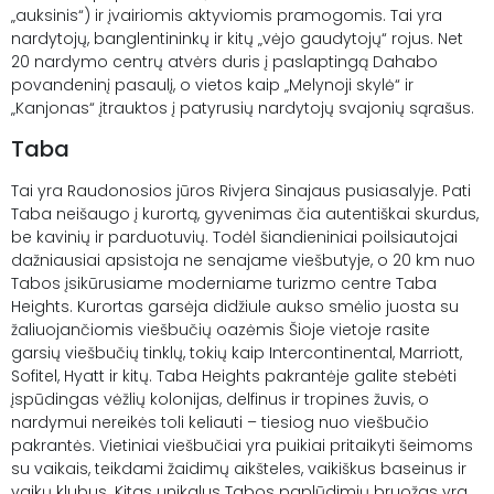
„auksinis“) ir įvairiomis aktyviomis pramogomis. Tai yra
nardytojų, banglentininkų ir kitų „vėjo gaudytojų“ rojus. Net
20 nardymo centrų atvėrs duris į paslaptingą Dahabo
povandeninį pasaulį, o vietos kaip „Melynoji skylė“ ir
„Kanjonas“ įtrauktos į patyrusių nardytojų svajonių sąrašus.
Taba
Tai yra Raudonosios jūros Rivjera Sinajaus pusiasalyje. Pati
Taba neišaugo į kurortą, gyvenimas čia autentiškai skurdus,
be kavinių ir parduotuvių. Todėl šiandieniniai poilsiautojai
dažniausiai apsistoja ne senajame viešbutyje, o 20 km nuo
Tabos įsikūrusiame moderniame turizmo centre Taba
Heights. Kurortas garsėja didžiule aukso smėlio juosta su
žaliuojančiomis viešbučių oazėmis Šioje vietoje rasite
garsių viešbučių tinklų, tokių kaip Intercontinental, Marriott,
Sofitel, Hyatt ir kitų. Taba Heights pakrantėje galite stebėti
įspūdingas vėžlių kolonijas, delfinus ir tropines žuvis, o
nardymui nereikės toli keliauti – tiesiog nuo viešbučio
pakrantės. Vietiniai viešbučiai yra puikiai pritaikyti šeimoms
su vaikais, teikdami žaidimų aikšteles, vaikiškus baseinus ir
vaikų klubus. Kitas unikalus Tabos paplūdimių bruožas yra