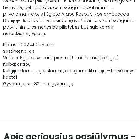
Asmenims be pilietybės, turintiems nuolatinį leidimą gyventi
Lietuvoje, dėl Egipto vizos ir saugumo patvirtinimo
privaloma kreiptis į Egipto Arabų Respublikos ambasadą
Danijoje. Iš anksto nepasirūpinę įvažiavimo viza ir saugumo
patvirtinimu,
asmenys be pilietybės bus sulaikomi ir
neįleidžiami į Egiptą
.
Plotas:
1 002 450 kv. km.
Sostinė:
Kairas
Valiuta:
Egipto svarai ir piastrai (smulkesnieji pinigai)
Kalba:
arabų
Religija:
dominuoja islamas, dauguma likusiųjų – krikščionys
koptai
Gyventojų sk.:
83 mln. gyventojų
Apie geriausius pasiūlymus -