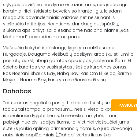
sąlygas paviršinio nardymo entuziastams, nes įspūdingi
koraliniai rifai išsidėsto beveik viso kranto ilgiu, leisdami
mėgautis povandeniniais vaizdais net neišeinant iš
viešbučio teritorijos. Norintiems dar daugiau įspūdžių,
siūloma apsilankyti šalia esančiame nacionaliniame „Ras
Mohamed“ povandeniniame parke.
Viešbučių kokybė ir paslaugų lygis yra aukštesni nei
Hurgadoje. Dauguma viešbučių pasižymi arabišku stiliumi, o
pastatų aukštį riboja gamtos apsaugos įstatymai. Šarm El
Šeicho kurortas yra suskirstytas į šešias kurortines zonas:
Ras Nosrani, Shark’s Bay, Nabq Bay, Ras Om El Seida, Šarm El
Maya ir Naama Bay, kuris yra didžiausias iš visų.
Dahabas
Tai kurortas negalintis pasigirti dideliais turistų srautais,
PASIŪL
tačiau tai tampa jo pranašumu, nes ši vieta laikoma viena
iš idealiausių Egipte tiems, kurie ieško ramybės ir nori
pabėgti nuo civilizacijos šurmulio. Vietiniai viešbučiai jums
suteiks jaukią aplinką, primenančią namus, o jūra dovanoja
auksiniais paplūdimiais („Dahab“ vertės lietuviškai