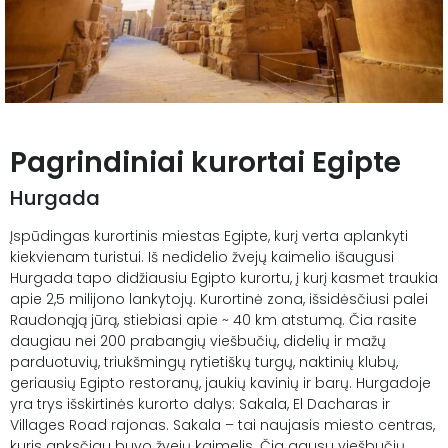
Pagrindiniai kurortai Egipte
Hurgada
Įspūdingas kurortinis miestas Egipte, kurį verta aplankyti
kiekvienam turistui. Iš nedidelio žvejų kaimelio išaugusi
Hurgada tapo didžiausiu Egipto kurortu, į kurį kasmet traukia
apie 2,5 milijono lankytojų. Kurortinė zona, išsidėsčiusi palei
Raudonąją jūrą, stiebiasi apie ~ 40 km atstumą. Čia rasite
daugiau nei 200 prabangių viešbučių, didelių ir mažų
parduotuvių, triukšmingų rytietiškų turgų, naktinių klubų,
geriausių Egipto restoranų, jaukių kavinių ir barų. Hurgadoje
yra trys išskirtinės kurorto dalys: Sakala, El Dacharas ir
Villages Road rajonas. Sakala – tai naujasis miesto centras,
kuris anksčiau buvo žvejų kaimelis. Čia gausu viešbučių,