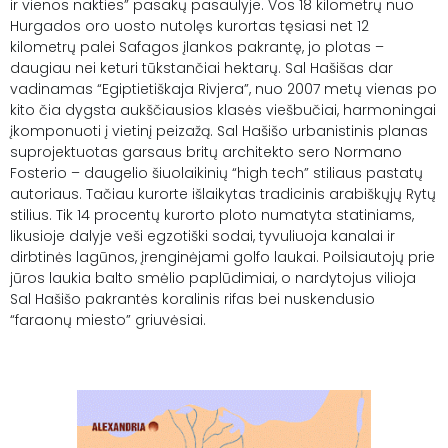
ir vienos nakties” pasakų pasaulyje. Vos 18 kilometrų nuo
Hurgados oro uosto nutolęs kurortas tęsiasi net 12
kilometrų palei Safagos įlankos pakrantę, jo plotas –
daugiau nei keturi tūkstančiai hektarų. Sal Hašišas dar
vadinamas “Egiptietiškaja Rivjera”, nuo 2007 metų vienas po
kito čia dygsta aukščiausios klasės viešbučiai, harmoningai
įkomponuoti į vietinį peizažą. Sal Hašišo urbanistinis planas
suprojektuotas garsaus britų architekto sero Normano
Fosterio – daugelio šiuolaikinių “high tech” stiliaus pastatų
autoriaus. Tačiau kurorte išlaikytas tradicinis arabiškųjų Rytų
stilius. Tik 14 procentų kurorto ploto numatyta statiniams,
likusioje dalyje veši egzotiški sodai, tyvuliuoja kanalai ir
dirbtinės lagūnos, įrenginėjami golfo laukai. Poilsiautojų prie
jūros laukia balto smėlio paplūdimiai, o nardytojus vilioja
Sal Hašišo pakrantės koralinis rifas bei nuskendusio
“faraonų miesto” griuvėsiai.