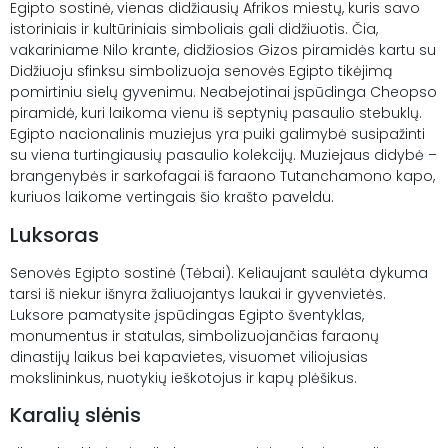
Egipto sostinė, vienas didžiausių Afrikos miestų, kuris savo
istoriniais ir kultūriniais simboliais gali didžiuotis. Čia,
vakariniame Nilo krante, didžiosios Gizos piramidės kartu su
Didžiuoju sfinksu simbolizuoja senovės Egipto tikėjimą
pomirtiniu sielų gyvenimu. Neabejotinai įspūdinga Cheopso
piramidė, kuri laikoma vienu iš septynių pasaulio stebuklų.
Egipto nacionalinis muziejus yra puiki galimybė susipažinti
su viena turtingiausių pasaulio kolekcijų. Muziejaus didybė –
brangenybės ir sarkofagai iš faraono Tutanchamono kapo,
kuriuos laikome vertingais šio krašto paveldu.
Luksoras
Senovės Egipto sostinė (Tėbai). Keliaujant saulėta dykuma
tarsi iš niekur išnyra žaliuojantys laukai ir gyvenvietės.
Luksore pamatysite įspūdingas Egipto šventyk­las,
monumentus ir statulas, simbolizuojančias faraonų
dinastijų laikus bei kapavietes, visuomet viliojusias
mokslininkus, nuotykių ieškotojus ir kapų plėšikus.
Karalių slėnis