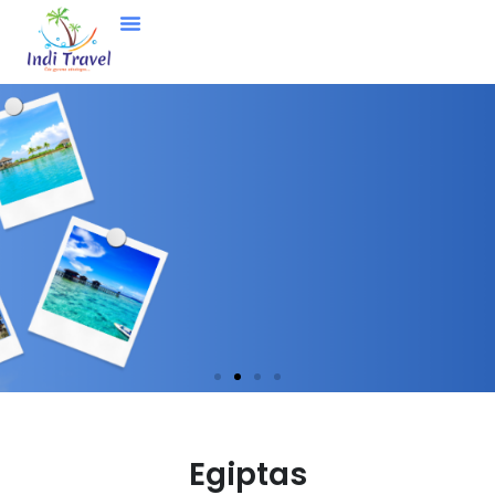
Nori gauti asmeninį pasiūlymą?
Egiptas