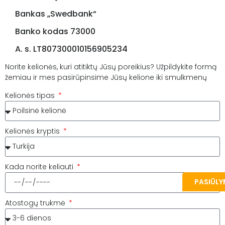
Bankas „Swedbank“
Banko kodas 73000
A. s. LT807300010156905234
Norite kelionės, kuri atitiktų Jūsų poreikius? Užpildykite formą
žemiau ir mes pasirūpinsime Jūsų kelione iki smulkmenų
Kelionės tipas
Kelionės kryptis
Kada norite keliauti
PASIŪL
Atostogų trukmė