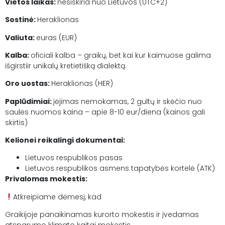
Vietos laikas:
nesiskiria nuo Lietuvos (UTC+2)
Sostinė:
Heraklionas
Valiuta:
euras (EUR)
Kalba:
oficiali kalba – graikų, bet kai kur kaimuose galima
išgirstiir unikalų kretietišką dialektą.
Oro uostas:
Heraklionas (HER)
Paplūdimiai:
įėjimas nemokamas, 2 gultų ir skėčio nuo
saulės nuomos kaina – apie 8-10 eur/diena (kainos gali
skirtis)
Kelionei reikalingi dokumentai:
Lietuvos respublikos pasas
Lietuvos respublikos asmens tapatybės kortelė (ATK)
Privalomas mokestis:
Atkreipiame dėmesį, kad
Graikijoje panaikinamas kurorto mokestis ir įvedamas