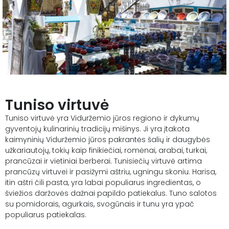
Tuniso virtuvė
Tuniso virtuvė yra Viduržemio jūros regiono ir dykumų
gyventojų kulinarinių tradicijų mišinys. Ji yra įtakota
kaimyninių Viduržemio jūros pakrantės šalių ir daugybės
užkariautojų, tokių kaip finikiečiai, romėnai, arabai, turkai,
prancūzai ir vietiniai berberai. Tunisiečių virtuvė artima
prancūzų virtuvei ir pasižymi aštriu, ugningu skoniu. Harisa,
itin aštri čili pasta, yra labai populiarus ingredientas, o
šviežios daržovės dažnai papildo patiekalus. Tuno salotos
su pomidorais, agurkais, svogūnais ir tunu yra ypač
populiarus patiekalas.