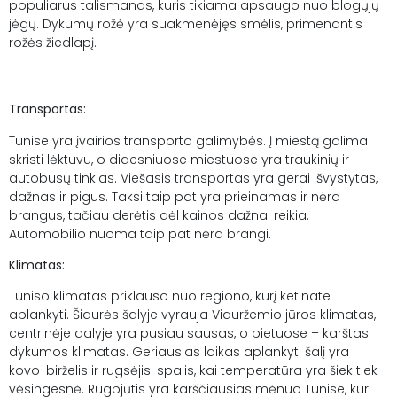
populiarus talismanas, kuris tikiama apsaugo nuo blogųjų
jėgų. Dykumų rožė yra suakmenėjęs smėlis, primenantis
rožės žiedlapį.
Transportas:
Tunise yra įvairios transporto galimybės. Į miestą galima
skristi lėktuvu, o didesniuose miestuose yra traukinių ir
autobusų tinklas. Viešasis transportas yra gerai išvystytas,
dažnas ir pigus. Taksi taip pat yra prieinamas ir nėra
brangus, tačiau derėtis dėl kainos dažnai reikia.
Automobilio nuoma taip pat nėra brangi.
Klimatas
:
Tuniso klimatas priklauso nuo regiono, kurį ketinate
aplankyti. Šiaurės šalyje vyrauja Viduržemio jūros klimatas,
centrinėje dalyje yra pusiau sausas, o pietuose – karštas
dykumos klimatas. Geriausias laikas aplankyti šalį yra
kovo-birželis ir rugsėjis-spalis, kai temperatūra yra šiek tiek
vėsingesnė. Rugpjūtis yra karščiausias mėnuo Tunise, kur