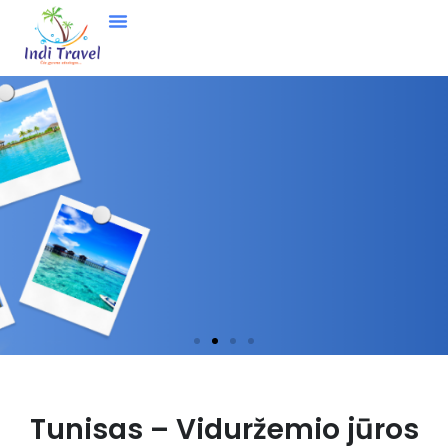
Nori gauti asmeninį pasiūlymą?
Tunisas – Viduržemio jūros