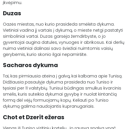
įkvėpimu.
Duzas
Oazės miestas, nuo kurio prasideda smėlėta dykuma.
Vietiniai vadina jį vartais į dykumą, o mieste netgi pastatyti
simboliniai vartai. Duzas garsėja žemdirbyste, o jo
gyventojai augina datules, vynuoges ir abrikosus. Kai derlių
nuima vietiniai dalinasi savo šviežiai nuimtomis vaisių
gėrybėmis, kurio skonio ilgai nepamiršite.
Sacharos dykuma
Tai, kas pirmiausia ateina į galvą, kai kalbama apie Tunisą.
Didžiausia pasaulyje dykuma prasideda nuo Tuniso ir
tęsiasi per 11 valstybių. Tunisui būdingas smulkus kvarcinis
smėlis, kuris suteikia dykumai gyvybę ir nuolat kintančią
formą dėl vėjų formuojamų kopų. Keliauti po Tuniso
dykumą galima naudojantis kupranugariais.
Chot et Dzerit ežeras
Vienas iš Tuniso vizitinių kortelių. Jo rausva spalva ypač