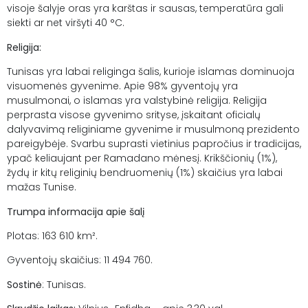
visoje šalyje oras yra karštas ir sausas, temperatūra gali
siekti ar net viršyti 40 °C.
Religija:
Tunisas yra labai religinga šalis, kurioje islamas dominuoja
visuomenės gyvenime. Apie 98% gyventojų yra
musulmonai, o islamas yra valstybinė religija. Religija
perprasta visose gyvenimo srityse, įskaitant oficialų
dalyvavimą religiniame gyvenime ir musulmoną prezidento
pareigybėje. Svarbu suprasti vietinius papročius ir tradicijas,
ypač keliaujant per Ramadano mėnesį. Krikščionių (1%),
žydų ir kitų religinių bendruomenių (1%) skaičius yra labai
mažas Tunise.
Trumpa informacija apie šalį
Plotas: 163 610 km².
Gyventojų skaičius: 11 494 760.
Sostinė
: Tunisas.