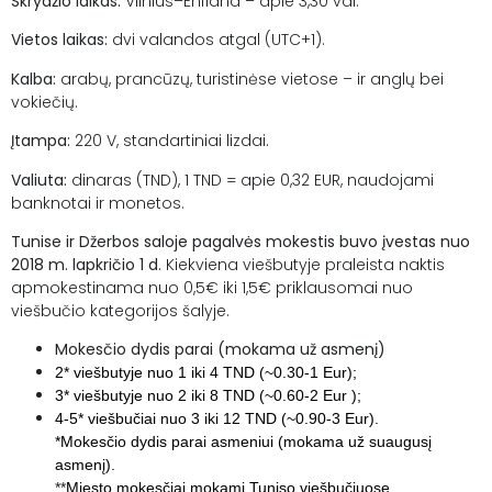
Skrydžio laikas:
Vilnius–Enfidha – apie 3,30 val.
Vietos laikas:
dvi valandos atgal (UTC+1).
Kalba:
arabų, prancūzų, turistinėse vietose – ir anglų bei
vokiečių.
Įtampa:
220 V, standartiniai lizdai.
Valiuta:
dinaras (TND), 1 TND = apie 0,32 EUR, naudojami
banknotai ir monetos.
Tunise ir Džerbos saloje pagalvės mokestis buvo įvestas nuo
2018 m. lapkričio 1 d.
Kiekviena viešbutyje praleista naktis
apmokestinama nuo 0,5€ iki 1,5€ priklausomai nuo
viešbučio kategorijos šalyje.
Mokesčio dydis parai (mokama už asmenį)
2* viešbutyje nuo 1 iki 4 TND (~0.30-1 Eur);
3* viešbutyje nuo 2 iki 8 TND (~0.60-2 Eur );
4-5* viešbučiai nuo 3 iki 12 TND (~0.90-3 Eur).
*Mokesčio dydis parai asmeniui (mokama už suaugusį
asmenį).
**
Miesto mokesčiai mokami Tuniso viešbučiuose,