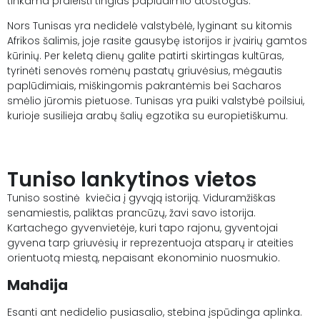
tinkama praleisti tingias paplūdimio atostogas.
Nors Tunisas yra nedidelė valstybėlė, lyginant su kitomis
Afrikos šalimis, joje rasite gausybę istorijos ir įvairių gamtos
kūrinių. Per keletą dienų galite patirti skirtingas kultūras,
tyrinėti senovės romėnų pastatų griuvėsius, mėgautis
paplūdimiais, miškingomis pakrantėmis bei Sacharos
smėlio jūromis pietuose. Tunisas yra puiki valstybė poilsiui,
kurioje susilieja arabų šalių egzotika su europietiškumu.
Tuniso lankytinos vietos
Tuniso sostinė kviečia į gyvąją istoriją. Viduramžiškas
senamiestis, paliktas prancūzų, žavi savo istorija.
Kartachego gyvenvietėje, kuri tapo rajonu, gyventojai
gyvena tarp griuvėsių ir reprezentuoja atsparų ir ateities
orientuotą miestą, nepaisant ekonominio nuosmukio.
Mahdija
Esanti ant nedidelio pusiasalio, stebina įspūdinga aplinka.