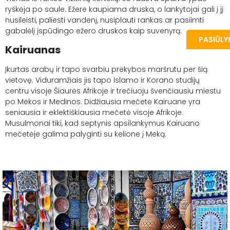
ryškėja po saule. Ežere kaupiama druska, o lankytojai gali į jį
nusileisti, paliesti vandenį, nusiplauti rankas ar pasiimti
gabalėlį įspūdingo ežero druskos kaip suvenyrą.
PASIŪL
Kairuanas
Įkurtas arabų ir tapo svarbiu prekybos maršrutu per šią
vietovę. Viduramžiais jis tapo Islamo ir Korano studijų
centru visoje Šiaurės Afrikoje ir trečiuoju švenčiausiu miestu
po Mekos ir Medinos. Didžiausia mečetė Kairuane yra
seniausia ir eklektiškiausia mečetė visoje Afrikoje.
Musulmonai tiki, kad septynis apsilankymus Kairuano
mečetėje galima palyginti su kelione į Meką.