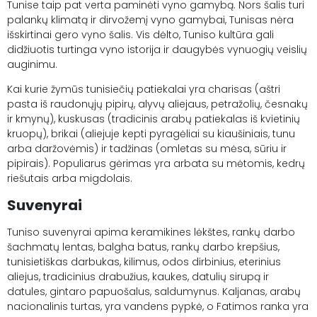
Tunise taip pat verta paminėti vyno gamybą. Nors šalis turi
palankų klimatą ir dirvožemį vyno gamybai, Tunisas nėra
išskirtinai gero vyno šalis. Vis dėlto, Tuniso kultūra gali
didžiuotis turtinga vyno istorija ir daugybės vynuogių veislių
auginimu.
Kai kurie žymūs tunisiečių patiekalai yra charisas (aštri
pasta iš raudonųjų pipirų, alyvų aliejaus, petražolių, česnakų
ir kmynų), kuskusas (tradicinis arabų patiekalas iš kvietinių
kruopų), brikai (aliejuje kepti pyragėliai su kiaušiniais, tunu
arba daržovėmis) ir tadžinas (omletas su mėsa, sūriu ir
pipirais). Populiarus gėrimas yra arbata su mėtomis, kedrų
riešutais arba migdolais.
Suvenyrai
Tuniso suvenyrai apima keramikines lėkštes, rankų darbo
šachmatų lentas, balgha batus, rankų darbo krepšius,
tunisietiškas darbukas, kilimus, odos dirbinius, eterinius
aliejus, tradicinius drabužius, kaukes, datulių sirupą ir
datules, gintaro papuošalus, saldumynus. Kaljanas, arabų
nacionalinis turtas, yra vandens pypkė, o Fatimos ranka yra