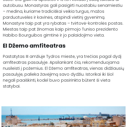
autobusu. Monastyras gali pasigirti nuostabiu senamiestiu
– medina, kuriame tradiciškai veikia turgus, mažos
parduotuvėlės ir kavinės, atspindi vietinį gyvenimą.
Monastyre taip pat yra rybatas – tvirtovė-kontrolės postas.
Miestas taip pat žinomas kaip pirmojo Tuniso prezidento
Habibo Bourguibos gimtinė ir jo palaidojimo vieta.
El Džemo amfiteatras
Pastatytas III amžiuje Tydros mieste, yra trečias pagal dydį
amfiteatras pasaulyje. Apsilankant čia, rekomenduojama
nusileisti į požemius. El Džemo amfiteatras, vienas didžiausių
pasaulyje, palieka žavėjimą savo dydžiu. Istorikai iki šiol
negali paaiškinti, kodėl buvo pasirinkta būtent ši vieta
statybai.