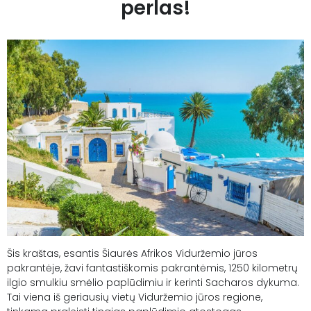
PILDYK UŽKLAUSĄ
perlas!
Šis kraštas, esantis Šiaurės Afrikos Viduržemio jūros
pakrantėje, žavi fantastiškomis pakrantėmis, 1250 kilometrų
ilgio smulkiu smėlio paplūdimiu ir kerinti Sacharos dykuma.
Tai viena iš geriausių vietų Viduržemio jūros regione,