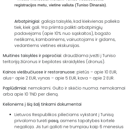
registracijos metu, vietine valiuta (Tuniso Dinarais)
.
Arbatpinigiai:
galioja taisyklė, kad kiekvienas palieka
tiek, kiek gali. Yra priimta palikti arbatpinigių
padavėjams (apie 10% nuo sąskaitos), bagažo
nešikams, kambarinėms, vairuotojams ir gidams,
vedantiems vietines ekskursijas.
Muitinės taisyklės ir papročiai:
draudžiama įvežti į Tuniso
teritoriją žiūronus ir bepilotes skraidykles (dronus).
Kainos viešbučiuose ir restoranuose:
pietūs – apie 10 EUR,
alus– apie 2 EUR, vynas – apie 5 EUR, kava – apie 2 EUR.
Paplūdimiai:
nemokami. Gulto ir skėčio nuoma: nemokamai
arba apie 10 TND per dieną.
Kelionėms į šią šalį tinkami dokumentai
Lietuvos Respublikos piliečiams vykstant į Tunisą
privaloma turėti
pasą
, asmens tapatybės kortelė
negalioja. Jis turi galioti ne trumpiau kaip 6 mėnesius