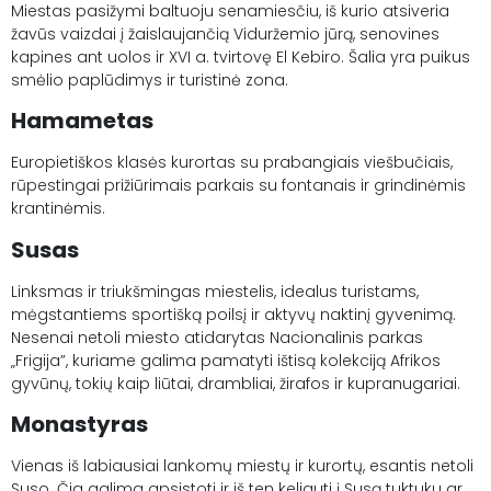
Miestas pasižymi baltuoju senamiesčiu, iš kurio atsiveria
žavūs vaizdai į žaislaujančią Viduržemio jūrą, senovines
kapines ant uolos ir XVI a. tvirtovę El Kebiro. Šalia yra puikus
smėlio paplūdimys ir turistinė zona.
Hamametas
Europietiškos klasės kurortas su prabangiais viešbučiais,
rūpestingai prižiūrimais parkais su fontanais ir grindinėmis
krantinėmis.
Susas
Linksmas ir triukšmingas miestelis, idealus turistams,
mėgstantiems sportišką poilsį ir aktyvų naktinį gyvenimą.
Nesenai netoli miesto atidarytas Nacionalinis parkas
„Frigija”, kuriame galima pamatyti ištisą kolekciją Afrikos
gyvūnų, tokių kaip liūtai, drambliai, žirafos ir kupranugariai.
Monastyras
Vienas iš labiausiai lankomų miestų ir kurortų, esantis netoli
Suso. Čia galima apsistoti ir iš ten keliauti į Susą tuktuku ar